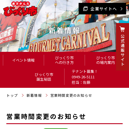
企業サイトへ
新着情報
NEWS
びっくり市
びっくり市
イベント情報
への行き方
の場内案内
テナント募集！
びっくり市
0949-26-5111
誕生秘話
担当：佐藤
トップ
新着情報
営業時間変更のお知らせ
営業時間変更のお知らせ