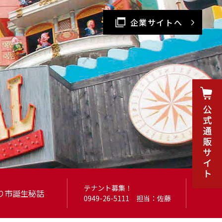
企業サイトへ
テナント募集！
り市
誕生秘話
0949-26-5111
担当：佐藤