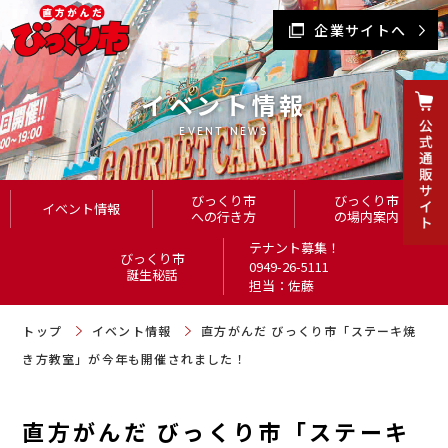
企業サイトへ
イベント情報
EVENT NEWS
びっくり市
びっくり市
イベント情報
への行き方
の場内案内
テナント募集！
びっくり市
0949-26-5111
誕生秘話
担当：佐藤
トップ
イベント情報
直方がんだ びっくり市「ステーキ焼
き方教室」が今年も開催されました！
直方がんだ びっくり市「ステーキ