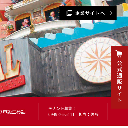
企業サイトへ
テナント募集！
り市
誕生秘話
0949-26-5111
担当：佐藤