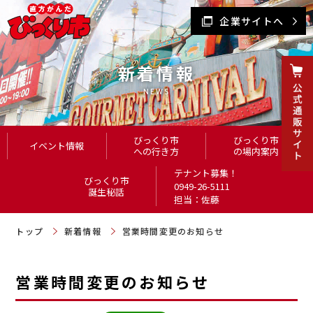
企業サイトへ
新着情報
NEWS
びっくり市
びっくり市
イベント情報
への行き方
の場内案内
テナント募集！
びっくり市
0949-26-5111
誕生秘話
担当：佐藤
トップ
新着情報
営業時間変更のお知らせ
営業時間変更のお知らせ