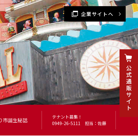
企業サイトへ
テナント募集！
り市
誕生秘話
0949-26-5111
担当：佐藤