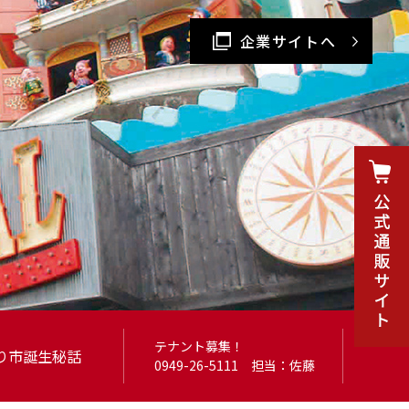
企業サイトへ
テナント募集！
り市
誕生秘話
0949-26-5111
担当：佐藤